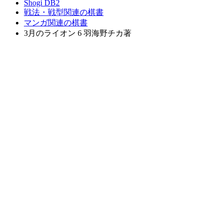
Shogi DB2
戦法・戦型関連の棋書
マンガ関連の棋書
3月のライオン 6 羽海野チカ著