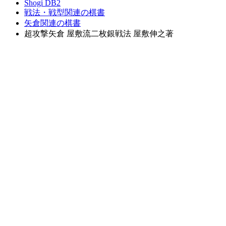
Shogi DB2
戦法・戦型関連の棋書
矢倉関連の棋書
超攻撃矢倉 屋敷流二枚銀戦法 屋敷伸之著