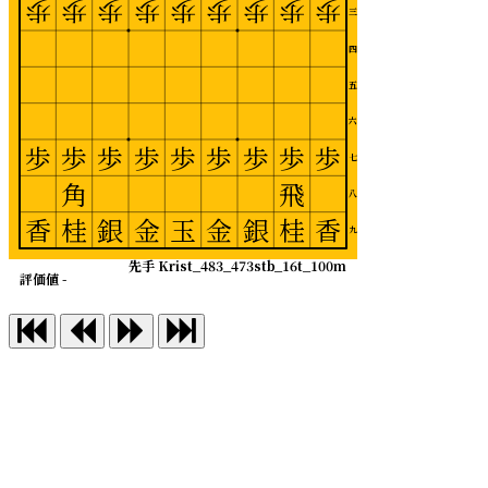
歩
歩
歩
歩
歩
歩
歩
歩
歩
三
四
五
六
歩
歩
歩
歩
歩
歩
歩
歩
歩
七
角
飛
八
香
桂
銀
金
玉
金
銀
桂
香
九
先手 Krist_483_473stb_16t_100m
評価値 -