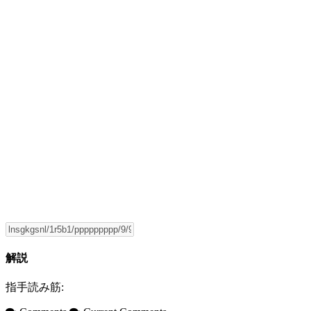
解説
指手読み筋: