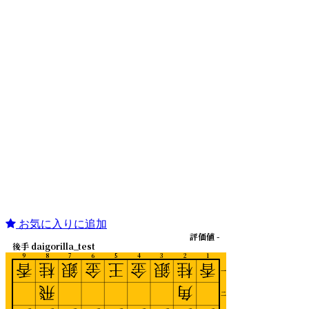
お気に入りに追加
評価値 -
後手 daigorilla_test
9
8
7
6
5
4
3
2
1
香
桂
銀
金
王
金
銀
桂
香
一
飛
角
二