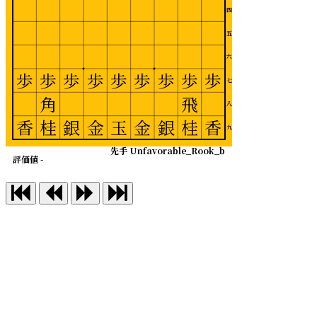
四
五
六
歩
歩
歩
歩
歩
歩
歩
歩
歩
七
角
飛
八
香
桂
銀
金
玉
金
銀
桂
香
九
先手 Unfavorable_Rook_b
評価値 -