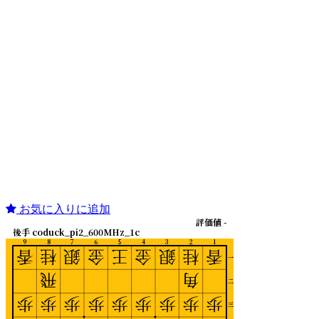
お気に入りに追加
評価値 -
後手 coduck_pi2_600MHz_1c
9
8
7
6
5
4
3
2
1
香
桂
銀
金
王
金
銀
桂
香
一
飛
角
二
歩
歩
歩
歩
歩
歩
歩
歩
歩
三