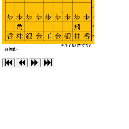
六
歩
歩
歩
歩
歩
歩
歩
歩
歩
七
角
飛
八
香
桂
銀
金
玉
金
銀
桂
香
九
先手 CRAZYKING
評価値 -