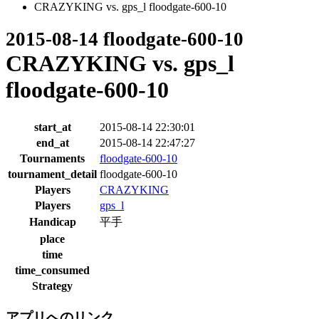
CRAZYKING vs. gps_l floodgate-600-10
2015-08-14 floodgate-600-10
CRAZYKING vs. gps_l
floodgate-600-10
start_at
2015-08-14 22:30:01
end_at
2015-08-14 22:47:27
Tournaments
floodgate-600-10
tournament_detail
floodgate-600-10
Players
CRAZYKING
Players
gps_l
Handicap
平手
place
time
time_consumed
Strategy
アプリへのリンク