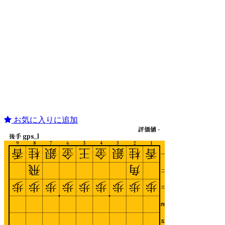
お気に入りに追加
評価値 -
後手 gps_l
9
8
7
6
5
4
3
2
1
香
桂
銀
金
王
金
銀
桂
香
一
飛
角
二
歩
歩
歩
歩
歩
歩
歩
歩
歩
三
四
五