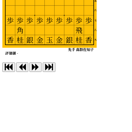
五
六
歩
歩
歩
歩
歩
歩
歩
歩
歩
七
角
飛
八
香
桂
銀
金
玉
金
銀
桂
香
九
先手 高群佐知子
評価値 -