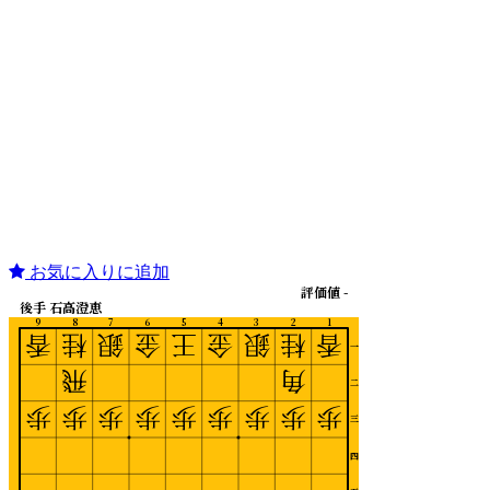
お気に入りに追加
評価値 -
後手 石高澄恵
9
8
7
6
5
4
3
2
1
香
桂
銀
金
王
金
銀
桂
香
一
飛
角
二
歩
歩
歩
歩
歩
歩
歩
歩
歩
三
四