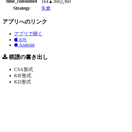
time_consumed
164▲360△360
Strategy
矢倉
アプリへのリンク
アプリで開く
iOS
Android
棋譜の書き出し
CSA形式
KIF形式
KI2形式