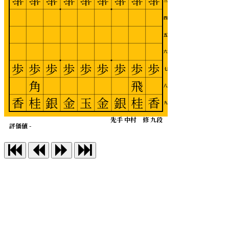
歩
歩
歩
歩
歩
歩
歩
歩
歩
三
四
五
六
歩
歩
歩
歩
歩
歩
歩
歩
歩
七
角
飛
八
香
桂
銀
金
玉
金
銀
桂
香
九
先手 中村 修 九段
評価値 -