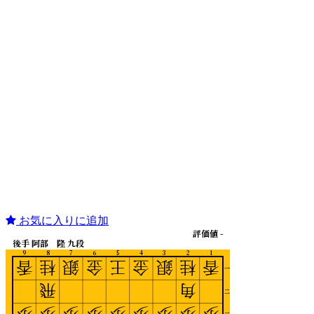
お気に入りに追加
評価値 -
後手 阿部 隆 九段
9
8
7
6
5
4
3
2
1
香
桂
銀
金
王
金
銀
桂
香
一
飛
角
二