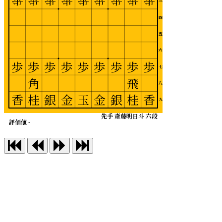
歩
歩
歩
歩
歩
歩
歩
歩
歩
三
四
五
六
歩
歩
歩
歩
歩
歩
歩
歩
歩
七
角
飛
八
香
桂
銀
金
玉
金
銀
桂
香
九
先手 斎藤明日斗 六段
評価値 -