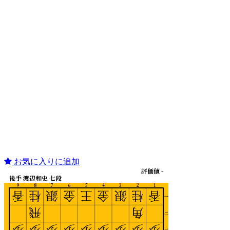
お気に入りに追加
評価値 -
後手 渡辺和史 七段
9
8
7
6
5
4
3
2
1
香
桂
銀
金
王
金
銀
桂
香
一
飛
角
二