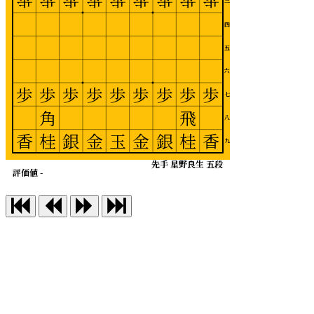
歩
歩
歩
歩
歩
歩
歩
歩
歩
三
四
五
六
歩
歩
歩
歩
歩
歩
歩
歩
歩
七
角
飛
八
香
桂
銀
金
玉
金
銀
桂
香
九
先手 星野良生 五段
評価値 -