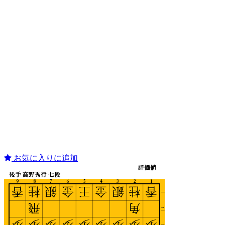
お気に入りに追加
評価値 -
後手 高野秀行 七段
9
8
7
6
5
4
3
2
1
香
桂
銀
金
王
金
銀
桂
香
一
飛
角
二