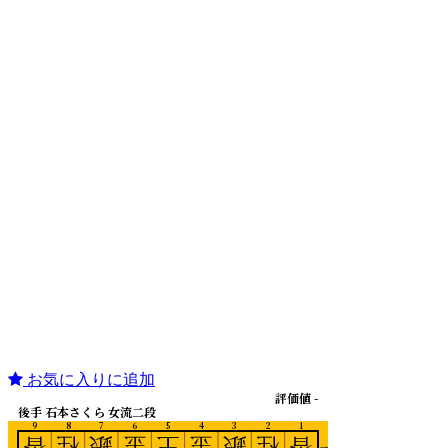
お気に入りに追加
評価値 -
後手 石本さくら 女流二段
9
8
7
6
5
4
3
2
1
香
桂
銀
金
王
金
銀
桂
香
一