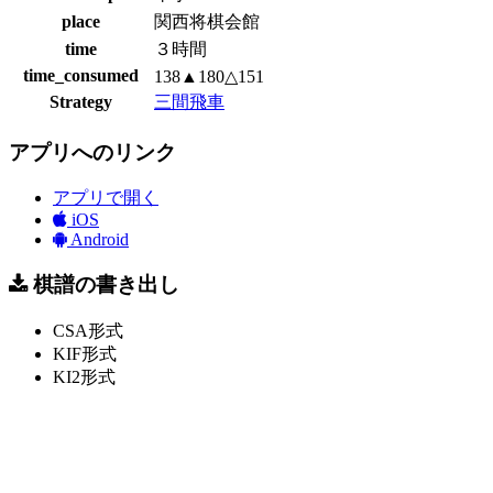
place
関西将棋会館
time
３時間
time_consumed
138▲180△151
Strategy
三間飛車
アプリへのリンク
アプリで開く
iOS
Android
棋譜の書き出し
CSA形式
KIF形式
KI2形式