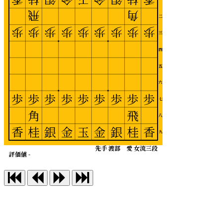
飛
角
二
歩
歩
歩
歩
歩
歩
歩
歩
歩
三
四
五
六
歩
歩
歩
歩
歩
歩
歩
歩
歩
七
角
飛
八
香
桂
銀
金
玉
金
銀
桂
香
九
先手 渡部 愛 女流三段
評価値 -