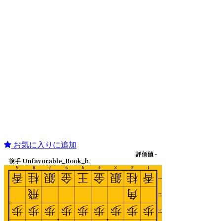
お気に入りに追加
評価値 -
後手 Unfavorable_Rook_b
9
8
7
6
5
4
3
2
1
香
桂
銀
金
王
金
銀
桂
香
一
飛
角
二
歩
歩
歩
歩
歩
歩
歩
歩
歩
三