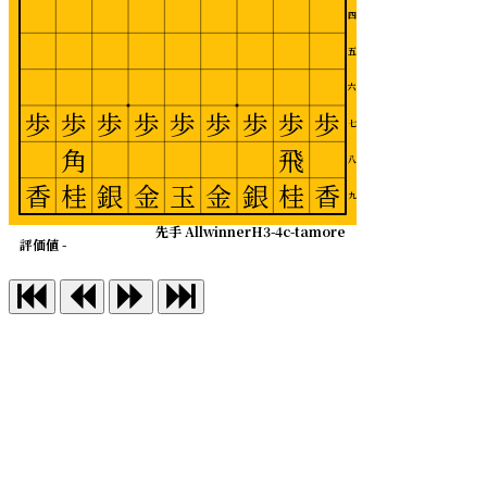
四
五
六
歩
歩
歩
歩
歩
歩
歩
歩
歩
七
角
飛
八
香
桂
銀
金
玉
金
銀
桂
香
九
先手 AllwinnerH3-4c-tamore
評価値 -