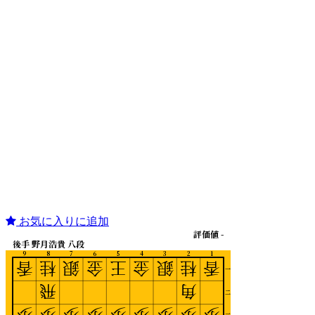
お気に入りに追加
評価値 -
後手 野月浩貴 八段
9
8
7
6
5
4
3
2
1
香
桂
銀
金
王
金
銀
桂
香
一
飛
角
二