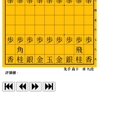
歩
歩
歩
歩
歩
歩
歩
歩
歩
三
四
五
六
歩
歩
歩
歩
歩
歩
歩
歩
歩
七
角
飛
八
香
桂
銀
金
玉
金
銀
桂
香
九
先手 森下 卓 九段
評価値 -