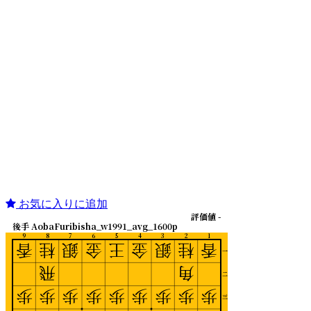
お気に入りに追加
評価値 -
後手 AobaFuribisha_w1991_avg_1600p
9
8
7
6
5
4
3
2
1
香
桂
銀
金
王
金
銀
桂
香
一
飛
角
二
歩
歩
歩
歩
歩
歩
歩
歩
歩
三