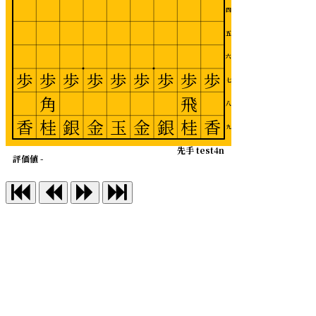
四
五
六
歩
歩
歩
歩
歩
歩
歩
歩
歩
七
角
飛
八
香
桂
銀
金
玉
金
銀
桂
香
九
先手 test4n
評価値 -