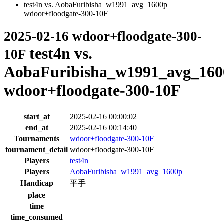
test4n vs. AobaFuribisha_w1991_avg_1600p
wdoor+floodgate-300-10F
2025-02-16 wdoor+floodgate-300-
test4n vs.
10F
AobaFuribisha_w1991_avg_160
wdoor+floodgate-300-10F
start_at
2025-02-16 00:00:02
end_at
2025-02-16 00:14:40
Tournaments
wdoor+floodgate-300-10F
tournament_detail
wdoor+floodgate-300-10F
Players
test4n
Players
AobaFuribisha_w1991_avg_1600p
Handicap
平手
place
time
time_consumed