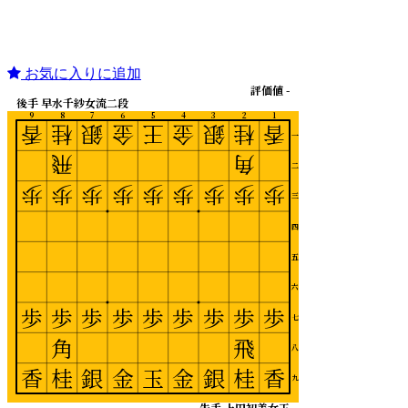
お気に入りに追加
評価値 -
後手 早水千紗女流二段
9
8
7
6
5
4
3
2
1
香
桂
銀
金
王
金
銀
桂
香
一
飛
角
二
歩
歩
歩
歩
歩
歩
歩
歩
歩
三
四
五
六
歩
歩
歩
歩
歩
歩
歩
歩
歩
七
角
飛
八
香
桂
銀
金
玉
金
銀
桂
香
九
先手 上田初美女王