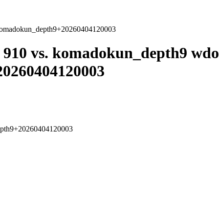
+komadokun_depth9+20260404120003
910 vs. komadokun_depth9 wdo
F
0260404120003
epth9+20260404120003