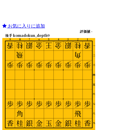
お気に入りに追加
評価値 -
後手 komadokun_depth9
9
8
7
6
5
4
3
2
1
香
桂
銀
金
王
金
銀
桂
香
一
飛
角
二
歩
歩
歩
歩
歩
歩
歩
歩
歩
三
四
五
六
歩
歩
歩
歩
歩
歩
歩
歩
歩
七
角
飛
八
香
桂
銀
金
玉
金
銀
桂
香
九