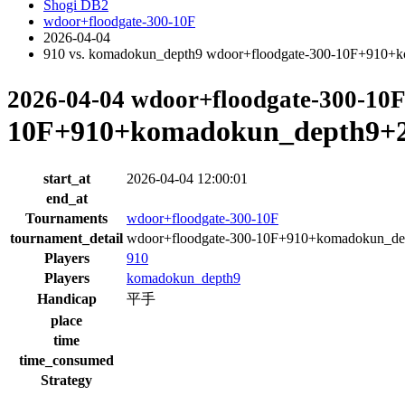
Shogi DB2
wdoor+floodgate-300-10F
2026-04-04
910 vs. komadokun_depth9 wdoor+floodgate-300-10F+910
2026-04-04 wdoor+floodgate-300-10
10F+910+komadokun_depth9+2
start_at
2026-04-04 12:00:01
end_at
Tournaments
wdoor+floodgate-300-10F
tournament_detail
wdoor+floodgate-300-10F+910+komadokun_d
Players
910
Players
komadokun_depth9
Handicap
平手
place
time
time_consumed
Strategy