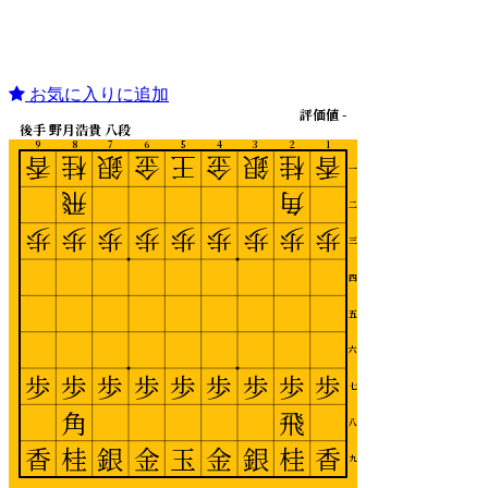
お気に入りに追加
評価値 -
後手 野月浩貴 八段
9
8
7
6
5
4
3
2
1
香
桂
銀
金
王
金
銀
桂
香
一
飛
角
二
歩
歩
歩
歩
歩
歩
歩
歩
歩
三
四
五
六
歩
歩
歩
歩
歩
歩
歩
歩
歩
七
角
飛
八
香
桂
銀
金
玉
金
銀
桂
香
九