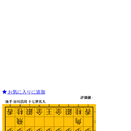
お気に入りに追加
評価値 -
後手 谷川浩司 十七世名人
9
8
7
6
5
4
3
2
1
香
桂
銀
金
王
金
銀
桂
香
一
飛
角
二