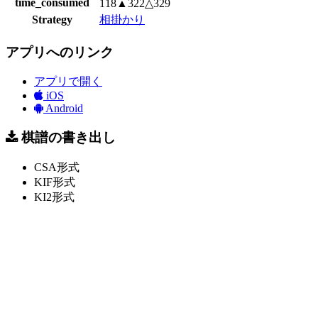
time_consumed
118▲322△329
Strategy
相掛かり
アプリへのリンク
アプリで開く
iOS
Android
棋譜の書き出し
CSA形式
KIF形式
KI2形式