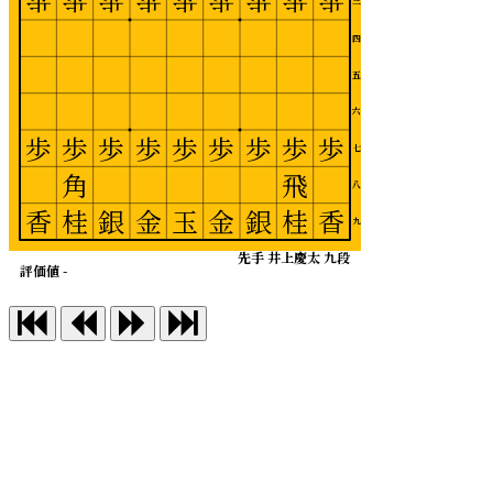
歩
歩
歩
歩
歩
歩
歩
歩
歩
三
四
五
六
歩
歩
歩
歩
歩
歩
歩
歩
歩
七
角
飛
八
香
桂
銀
金
玉
金
銀
桂
香
九
先手 井上慶太 九段
評価値 -