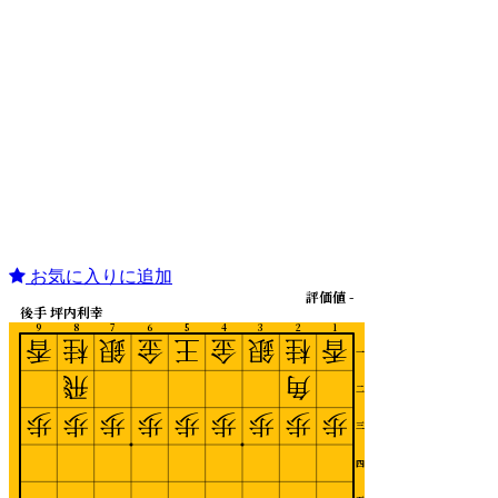
お気に入りに追加
評価値 -
後手 坪内利幸
9
8
7
6
5
4
3
2
1
香
桂
銀
金
王
金
銀
桂
香
一
飛
角
二
歩
歩
歩
歩
歩
歩
歩
歩
歩
三
四