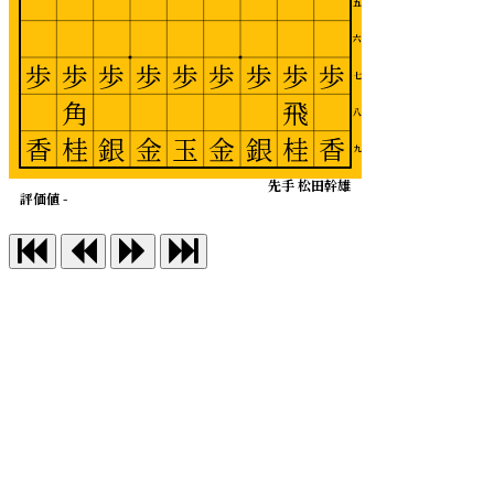
五
六
歩
歩
歩
歩
歩
歩
歩
歩
歩
七
角
飛
八
香
桂
銀
金
玉
金
銀
桂
香
九
先手 松田幹雄
評価値 -