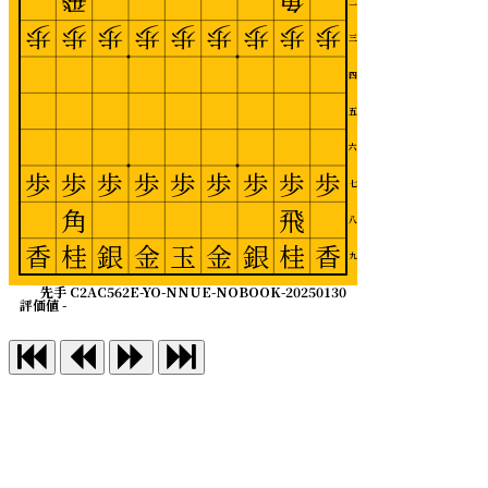
飛
角
二
歩
歩
歩
歩
歩
歩
歩
歩
歩
三
四
五
六
歩
歩
歩
歩
歩
歩
歩
歩
歩
七
角
飛
八
香
桂
銀
金
玉
金
銀
桂
香
九
先手 C2AC562E-YO-NNUE-NOBOOK-20250130
評価値 -