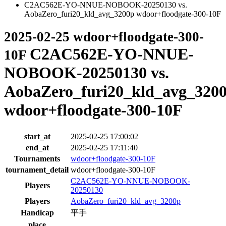
C2AC562E-YO-NNUE-NOBOOK-20250130 vs.
AobaZero_furi20_kld_avg_3200p wdoor+floodgate-300-10F
2025-02-25 wdoor+floodgate-300-
C2AC562E-YO-NNUE-
10F
NOBOOK-20250130 vs.
AobaZero_furi20_kld_avg_320
wdoor+floodgate-300-10F
start_at
2025-02-25 17:00:02
end_at
2025-02-25 17:11:40
Tournaments
wdoor+floodgate-300-10F
tournament_detail
wdoor+floodgate-300-10F
C2AC562E-YO-NNUE-NOBOOK-
Players
20250130
Players
AobaZero_furi20_kld_avg_3200p
Handicap
平手
place