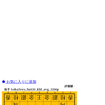
お気に入りに追加
評価値 -
後手 AobaZero_furi20_kld_avg_3200p
9
8
7
6
5
4
3
2
1
香
桂
銀
金
王
金
銀
桂
香
一