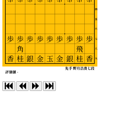
四
五
六
歩
歩
歩
歩
歩
歩
歩
歩
歩
七
角
飛
八
香
桂
銀
金
玉
金
銀
桂
香
九
先手 野月浩貴七段
評価値 -