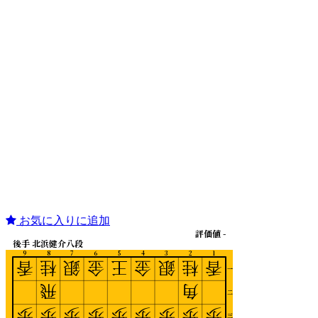
お気に入りに追加
評価値 -
後手 北浜健介八段
9
8
7
6
5
4
3
2
1
香
桂
銀
金
王
金
銀
桂
香
一
飛
角
二
歩
歩
歩
歩
歩
歩
歩
歩
歩
三