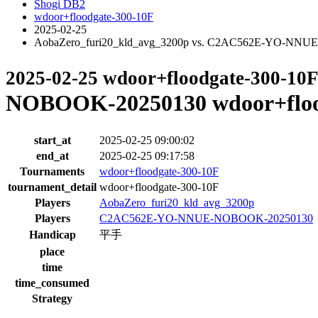
Shogi DB2
wdoor+floodgate-300-10F
2025-02-25
AobaZero_furi20_kld_avg_3200p vs. C2AC562E-YO-NNUE
2025-02-25 wdoor+floodgate-300-10
NOBOOK-20250130 wdoor+floo
start_at
2025-02-25 09:00:02
end_at
2025-02-25 09:17:58
Tournaments
wdoor+floodgate-300-10F
tournament_detail
wdoor+floodgate-300-10F
Players
AobaZero_furi20_kld_avg_3200p
Players
C2AC562E-YO-NNUE-NOBOOK-20250130
Handicap
平手
place
time
time_consumed
Strategy