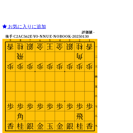
お気に入りに追加
評価値 -
後手 C2AC562E-YO-NNUE-NOBOOK-20250130
9
8
7
6
5
4
3
2
1
香
桂
銀
金
王
金
銀
桂
香
一
飛
角
二
歩
歩
歩
歩
歩
歩
歩
歩
歩
三
四
五
六
歩
歩
歩
歩
歩
歩
歩
歩
歩
七
角
飛
八
香
桂
銀
金
玉
金
銀
桂
香
九