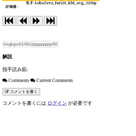
先手 AobaZero_furi20_kld_avg_3200p
評価値 -
解説
指手読み筋:
Comments
Current Comments
コメントを書く
コメントを書くには
ログイン
が必要です