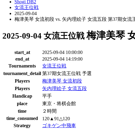
Shogi DB2
女流王位戦
2025-09-04
梅津美琴 女流初段 vs. 矢内理絵子 女流五段 第37期女流
梅津美琴 女
2025-09-04 女流王位戦
start_at
2025-09-04 10:00:00
end_at
2025-09-04 14:19:00
Tournaments
女流王位戦
tournament_detail
第37期女流王位戦 予選
Players
梅津美琴 女流初段
Players
矢内理絵子 女流五段
Handicap
平手
place
東京・将棋会館
time
２時間
time_consumed
120▲91△120
Strategy
ゴキゲン中飛車