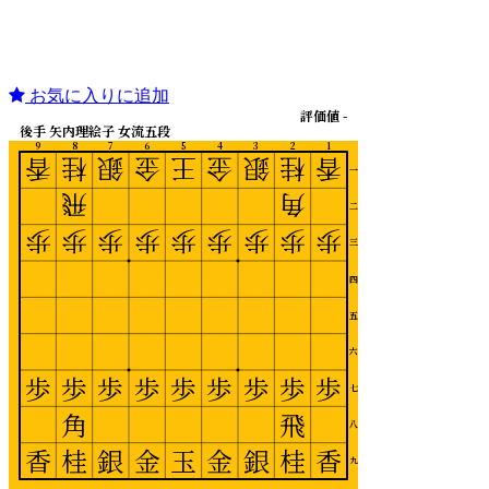
お気に入りに追加
評価値 -
後手 矢内理絵子 女流五段
9
8
7
6
5
4
3
2
1
香
桂
銀
金
王
金
銀
桂
香
一
飛
角
二
歩
歩
歩
歩
歩
歩
歩
歩
歩
三
四
五
六
歩
歩
歩
歩
歩
歩
歩
歩
歩
七
角
飛
八
香
桂
銀
金
玉
金
銀
桂
香
九