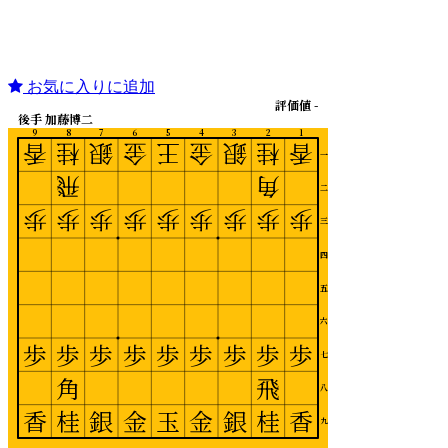
お気に入りに追加
評価値 -
後手 加藤博二
9
8
7
6
5
4
3
2
1
香
桂
銀
金
王
金
銀
桂
香
一
飛
角
二
歩
歩
歩
歩
歩
歩
歩
歩
歩
三
四
五
六
歩
歩
歩
歩
歩
歩
歩
歩
歩
七
角
飛
八
香
桂
銀
金
玉
金
銀
桂
香
九