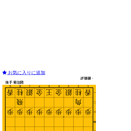
お気に入りに追加
評価値 -
後手 菊池隆
9
8
7
6
5
4
3
2
1
香
桂
銀
金
王
金
銀
桂
香
一
飛
角
二
歩
歩
歩
歩
歩
歩
歩
歩
歩
三
四