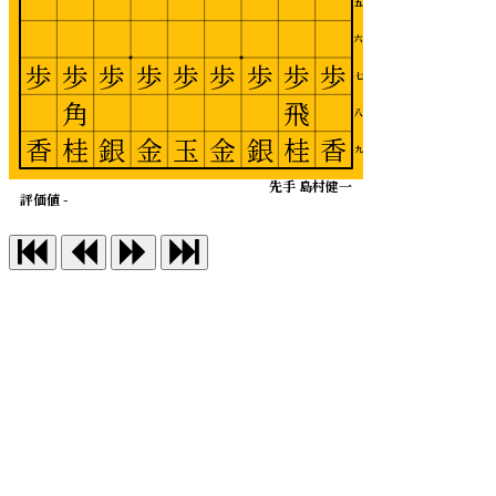
五
六
歩
歩
歩
歩
歩
歩
歩
歩
歩
七
角
飛
八
香
桂
銀
金
玉
金
銀
桂
香
九
先手 島村健一
評価値 -