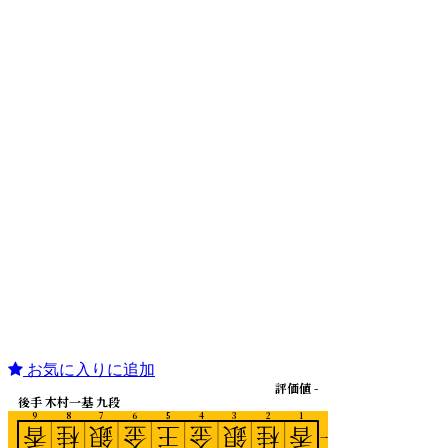
お気に入りに追加
評価値 -
後手 木村一基 九段
9
8
7
6
5
4
3
2
1
香
桂
銀
金
王
金
銀
桂
香
一