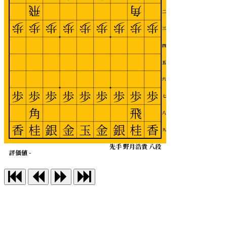
飛
角
二
歩
歩
歩
歩
歩
歩
歩
歩
歩
三
四
五
六
歩
歩
歩
歩
歩
歩
歩
歩
歩
七
角
飛
八
香
桂
銀
金
玉
金
銀
桂
香
九
先手 野月浩貴 八段
評価値 -