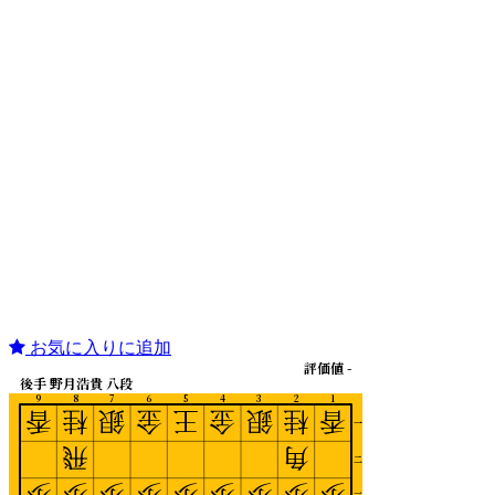
お気に入りに追加
評価値 -
後手 野月浩貴 八段
9
8
7
6
5
4
3
2
1
香
桂
銀
金
王
金
銀
桂
香
一
飛
角
二