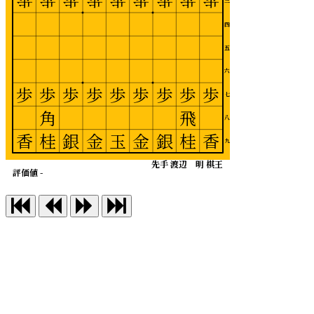
歩
歩
歩
歩
歩
歩
歩
歩
歩
三
四
五
六
歩
歩
歩
歩
歩
歩
歩
歩
歩
七
角
飛
八
香
桂
銀
金
玉
金
銀
桂
香
九
先手 渡辺 明 棋王
評価値 -