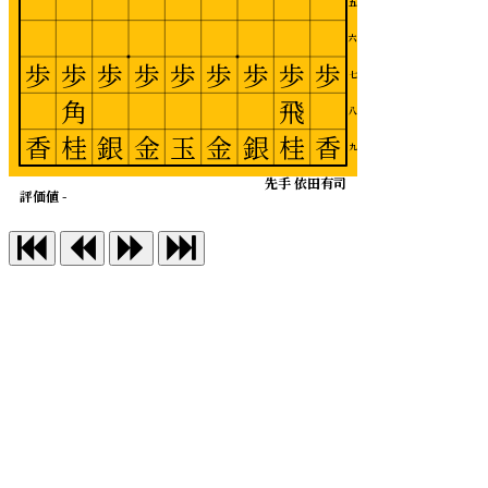
五
六
歩
歩
歩
歩
歩
歩
歩
歩
歩
七
角
飛
八
香
桂
銀
金
玉
金
銀
桂
香
九
先手 依田有司
評価値 -