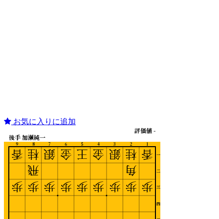
お気に入りに追加
評価値 -
後手 加瀬純一
9
8
7
6
5
4
3
2
1
香
桂
銀
金
王
金
銀
桂
香
一
飛
角
二
歩
歩
歩
歩
歩
歩
歩
歩
歩
三
四