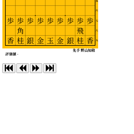
五
六
歩
歩
歩
歩
歩
歩
歩
歩
歩
七
角
飛
八
香
桂
銀
金
玉
金
銀
桂
香
九
先手 野山知敬
評価値 -