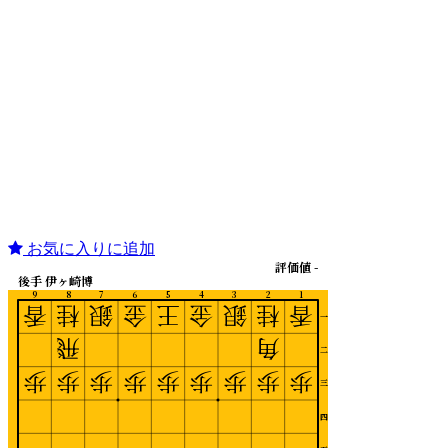
お気に入りに追加
評価値 -
後手 伊ヶ崎博
9
8
7
6
5
4
3
2
1
香
桂
銀
金
王
金
銀
桂
香
一
飛
角
二
歩
歩
歩
歩
歩
歩
歩
歩
歩
三
四