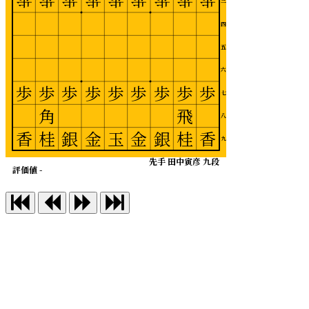
歩
歩
歩
歩
歩
歩
歩
歩
歩
三
四
五
六
歩
歩
歩
歩
歩
歩
歩
歩
歩
七
角
飛
八
香
桂
銀
金
玉
金
銀
桂
香
九
先手 田中寅彦 九段
評価値 -