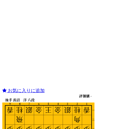
お気に入りに追加
評価値 -
後手 長沼 洋 八段
9
8
7
6
5
4
3
2
1
香
桂
銀
金
王
金
銀
桂
香
一
飛
角
二