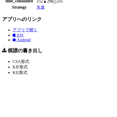
time_consumed
152▲298△335
Strategy
矢倉
アプリへのリンク
アプリで開く
iOS
Android
棋譜の書き出し
CSA形式
KIF形式
KI2形式