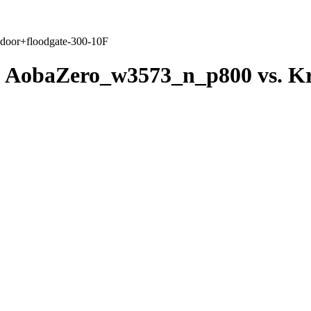
door+floodgate-300-10F
AobaZero_w3573_n_p800 vs. Kr
F