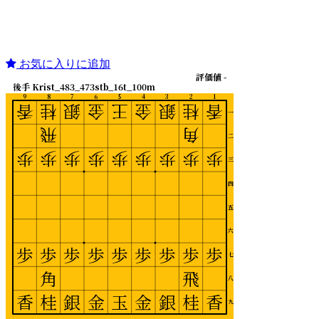
お気に入りに追加
評価値 -
後手 Krist_483_473stb_16t_100m
9
8
7
6
5
4
3
2
1
香
桂
銀
金
王
金
銀
桂
香
一
飛
角
二
歩
歩
歩
歩
歩
歩
歩
歩
歩
三
四
五
六
歩
歩
歩
歩
歩
歩
歩
歩
歩
七
角
飛
八
香
桂
銀
金
玉
金
銀
桂
香
九