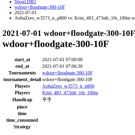
Shogi DB2
wdoor+floodgate-300-10F
2021-07-01
AobaZero_w3573_n_p800 vs. Krist_483_473stb_16t_100m w
2021-07-01 wdoor+floodgate-300-10
wdoor+floodgate-300-10F
start_at
2021-07-01 07:00:00
end_at
2021-07-01 07:06:30
Tournaments
wdoor+floodgate-300-10F
tournament_detail
wdoor+floodgate-300-10F
Players
AobaZero_w3573_n_p800
Players
Krist_483_473stb_16t_100m
Handicap
平手
place
time
time_consumed
Strategy