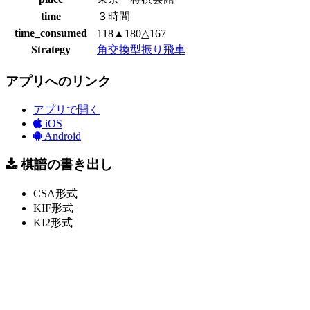
time
３時間
time_consumed
118▲180△167
Strategy
角交換型振り飛車
アプリへのリンク
アプリで開く
iOS
Android
棋譜の書き出し
CSA形式
KIF形式
KI2形式