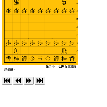
飛
角
二
歩
歩
歩
歩
歩
歩
歩
歩
歩
三
四
五
六
歩
歩
歩
歩
歩
歩
歩
歩
歩
七
角
飛
八
香
桂
銀
金
玉
金
銀
桂
香
九
先手 中 七海 女流三段
評価値 -