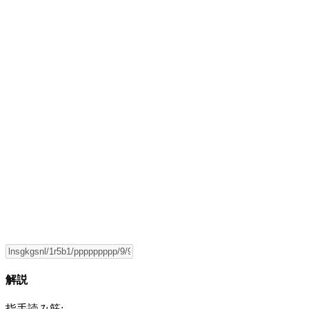
解説
指手読み筋: