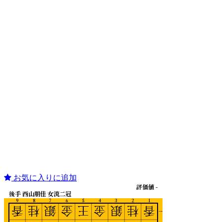
お気に入りに追加
評価値 -
後手 西山朋佳 女流二冠
9
8
7
6
5
4
3
2
1
香
桂
銀
金
王
金
銀
桂
香
一