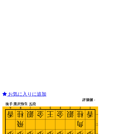
お気に入りに追加
評価値 -
後手 黒沢怜生 五段
9
8
7
6
5
4
3
2
1
香
桂
銀
金
王
金
銀
桂
香
一
飛
角
二