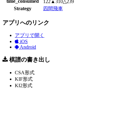
time_consumed
122▲310△239
Strategy
四間飛車
アプリへのリンク
アプリで開く
iOS
Android
棋譜の書き出し
CSA形式
KIF形式
KI2形式