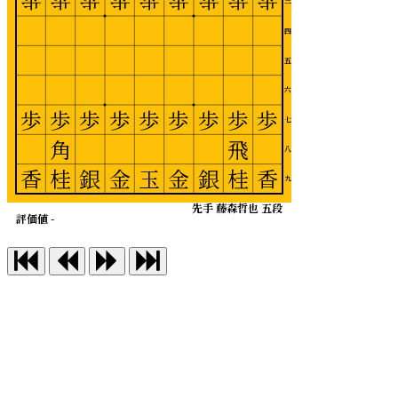
歩
歩
歩
歩
歩
歩
歩
歩
歩
三
四
五
六
歩
歩
歩
歩
歩
歩
歩
歩
歩
七
角
飛
八
香
桂
銀
金
玉
金
銀
桂
香
九
先手 藤森哲也 五段
評価値 -