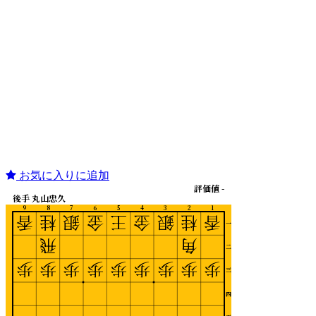
お気に入りに追加
評価値 -
後手 丸山忠久
9
8
7
6
5
4
3
2
1
香
桂
銀
金
王
金
銀
桂
香
一
飛
角
二
歩
歩
歩
歩
歩
歩
歩
歩
歩
三
四