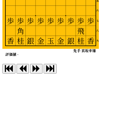
五
六
歩
歩
歩
歩
歩
歩
歩
歩
歩
七
角
飛
八
香
桂
銀
金
玉
金
銀
桂
香
九
先手 宮坂幸雄
評価値 -