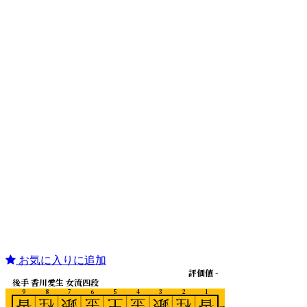
お気に入りに追加
評価値 -
後手 香川愛生 女流四段
9
8
7
6
5
4
3
2
1
香
桂
銀
金
王
金
銀
桂
香
一