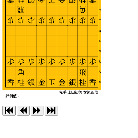
飛
角
二
歩
歩
歩
歩
歩
歩
歩
歩
歩
三
四
五
六
歩
歩
歩
歩
歩
歩
歩
歩
歩
七
角
飛
八
香
桂
銀
金
玉
金
銀
桂
香
九
先手 上田初美 女流四段
評価値 -