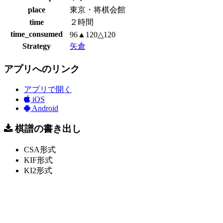
place
東京・将棋会館
time
２時間
time_consumed
96▲120△120
Strategy
矢倉
アプリへのリンク
アプリで開く
iOS
Android
棋譜の書き出し
CSA形式
KIF形式
KI2形式