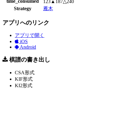
time_consumed
123▲187△240
Strategy
雁木
アプリへのリンク
アプリで開く
iOS
Android
棋譜の書き出し
CSA形式
KIF形式
KI2形式