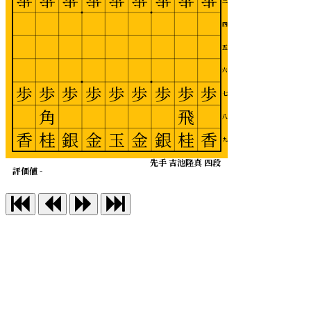
歩
歩
歩
歩
歩
歩
歩
歩
歩
三
四
五
六
歩
歩
歩
歩
歩
歩
歩
歩
歩
七
角
飛
八
香
桂
銀
金
玉
金
銀
桂
香
九
先手 吉池隆真 四段
評価値 -