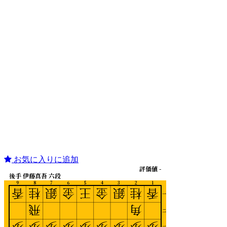
お気に入りに追加
評価値 -
後手 伊藤真吾 六段
9
8
7
6
5
4
3
2
1
香
桂
銀
金
王
金
銀
桂
香
一
飛
角
二