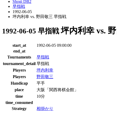
Shogi DB2
早指戦
1992-06-05
坪内利幸 vs. 野田敬三 早指戦
坪内利幸 vs.
1992-06-05 早指戦
start_at
1992-06-05 09:00:00
end_at
Tournaments
早指戦
tournament_detail
早指戦
Players
坪内利幸
Players
野田敬三
Handicap
平手
place
大阪「関西将棋会館」
time
10分
time_consumed
Strategy
相掛かり