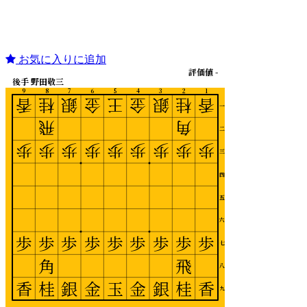
お気に入りに追加
評価値 -
後手 野田敬三
9
8
7
6
5
4
3
2
1
香
桂
銀
金
王
金
銀
桂
香
一
飛
角
二
歩
歩
歩
歩
歩
歩
歩
歩
歩
三
四
五
六
歩
歩
歩
歩
歩
歩
歩
歩
歩
七
角
飛
八
香
桂
銀
金
玉
金
銀
桂
香
九