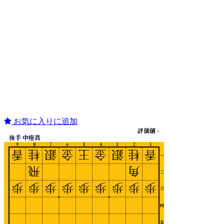
お気に入りに追加
評価値 -
後手 中座真
9
8
7
6
5
4
3
2
1
香
桂
銀
金
王
金
銀
桂
香
一
飛
角
二
歩
歩
歩
歩
歩
歩
歩
歩
歩
三
四
五