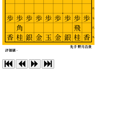
六
歩
歩
歩
歩
歩
歩
歩
歩
歩
七
角
飛
八
香
桂
銀
金
玉
金
銀
桂
香
九
先手 野月浩貴
評価値 -