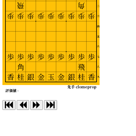
飛
角
二
歩
歩
歩
歩
歩
歩
歩
歩
歩
三
四
五
六
歩
歩
歩
歩
歩
歩
歩
歩
歩
七
角
飛
八
香
桂
銀
金
玉
金
銀
桂
香
九
先手 clomeprop
評価値 -