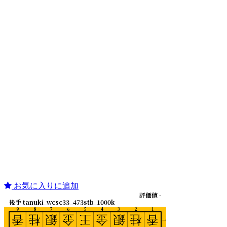
お気に入りに追加
評価値 -
後手 tanuki_wcsc33_473stb_1000k
9
8
7
6
5
4
3
2
1
香
桂
銀
金
王
金
銀
桂
香
一