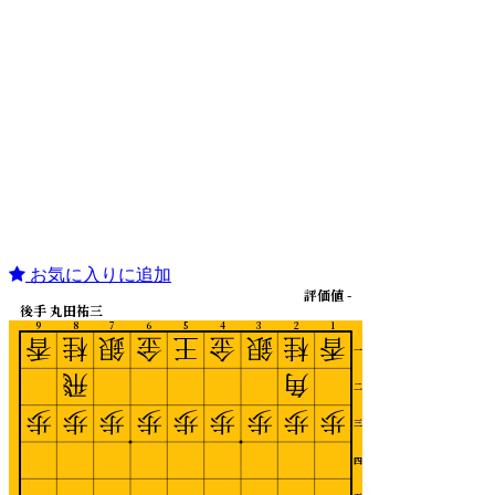
お気に入りに追加
評価値 -
後手 丸田祐三
9
8
7
6
5
4
3
2
1
香
桂
銀
金
王
金
銀
桂
香
一
飛
角
二
歩
歩
歩
歩
歩
歩
歩
歩
歩
三
四