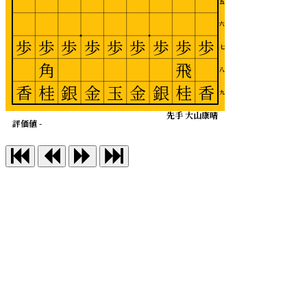
五
六
歩
歩
歩
歩
歩
歩
歩
歩
歩
七
角
飛
八
香
桂
銀
金
玉
金
銀
桂
香
九
先手 大山康晴
評価値 -