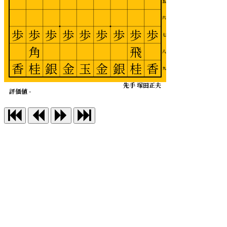
五
六
歩
歩
歩
歩
歩
歩
歩
歩
歩
七
角
飛
八
香
桂
銀
金
玉
金
銀
桂
香
九
先手 塚田正夫
評価値 -