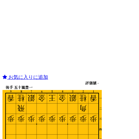
お気に入りに追加
評価値 -
後手 五十嵐豊一
9
8
7
6
5
4
3
2
1
香
桂
銀
金
王
金
銀
桂
香
一
飛
角
二
歩
歩
歩
歩
歩
歩
歩
歩
歩
三
四