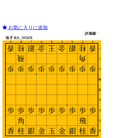
お気に入りに追加
評価値 -
後手 K0_3950X
9
8
7
6
5
4
3
2
1
香
桂
銀
金
王
金
銀
桂
香
一
飛
角
二
歩
歩
歩
歩
歩
歩
歩
歩
歩
三
四
五
六
歩
歩
歩
歩
歩
歩
歩
歩
歩
七
角
飛
八
香
桂
銀
金
玉
金
銀
桂
香
九