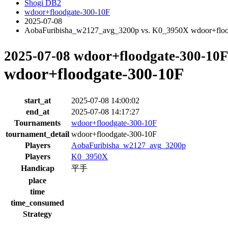
Shogi DB2
wdoor+floodgate-300-10F
2025-07-08
AobaFuribisha_w2127_avg_3200p vs. K0_3950X wdoor+floo
2025-07-08 wdoor+floodgate-300-10
wdoor+floodgate-300-10F
start_at
2025-07-08 14:00:02
end_at
2025-07-08 14:17:27
Tournaments
wdoor+floodgate-300-10F
tournament_detail
wdoor+floodgate-300-10F
Players
AobaFuribisha_w2127_avg_3200p
Players
K0_3950X
Handicap
平手
place
time
time_consumed
Strategy