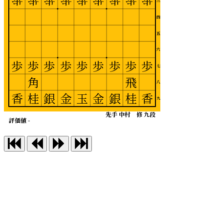
歩
歩
歩
歩
歩
歩
歩
歩
歩
三
四
五
六
歩
歩
歩
歩
歩
歩
歩
歩
歩
七
角
飛
八
香
桂
銀
金
玉
金
銀
桂
香
九
先手 中村 修 九段
評価値 -