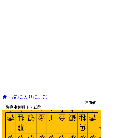
お気に入りに追加
評価値 -
後手 斎藤明日斗 五段
9
8
7
6
5
4
3
2
1
香
桂
銀
金
王
金
銀
桂
香
一
飛
角
二