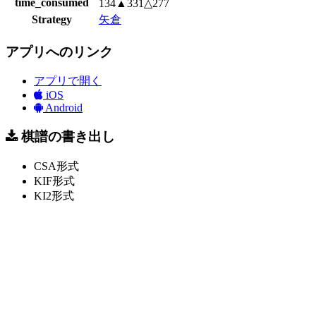
time_consumed
134▲331△277
Strategy
矢倉
アプリへのリンク
アプリで開く
iOS
Android
棋譜の書き出し
CSA形式
KIF形式
KI2形式