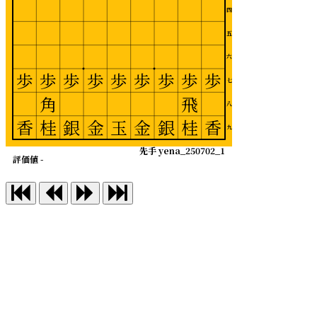
四
五
六
歩
歩
歩
歩
歩
歩
歩
歩
歩
七
角
飛
八
香
桂
銀
金
玉
金
銀
桂
香
九
先手 yena_250702_1
評価値 -