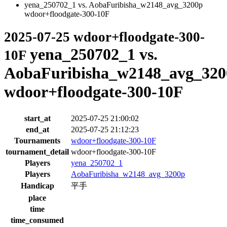
yena_250702_1 vs. AobaFuribisha_w2148_avg_3200p
wdoor+floodgate-300-10F
2025-07-25 wdoor+floodgate-300-
yena_250702_1 vs.
10F
AobaFuribisha_w2148_avg_320
wdoor+floodgate-300-10F
start_at
2025-07-25 21:00:02
end_at
2025-07-25 21:12:23
Tournaments
wdoor+floodgate-300-10F
tournament_detail
wdoor+floodgate-300-10F
Players
yena_250702_1
Players
AobaFuribisha_w2148_avg_3200p
Handicap
平手
place
time
time_consumed