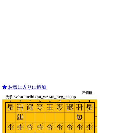
お気に入りに追加
評価値 -
後手 AobaFuribisha_w2148_avg_3200p
9
8
7
6
5
4
3
2
1
香
桂
銀
金
王
金
銀
桂
香
一
飛
角
二
歩
歩
歩
歩
歩
歩
歩
歩
歩
三