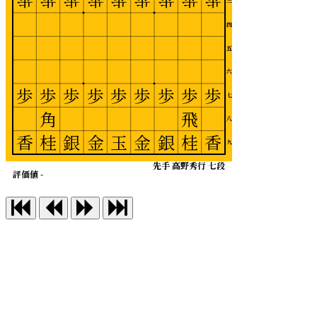
歩
歩
歩
歩
歩
歩
歩
歩
歩
三
四
五
六
歩
歩
歩
歩
歩
歩
歩
歩
歩
七
角
飛
八
香
桂
銀
金
玉
金
銀
桂
香
九
先手 高野秀行 七段
評価値 -