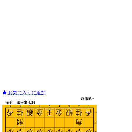
お気に入りに追加
評価値 -
後手 千葉幸生 七段
9
8
7
6
5
4
3
2
1
香
桂
銀
金
王
金
銀
桂
香
一
飛
角
二