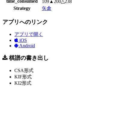
time_consumed
109▲200△238
Strategy
矢倉
アプリへのリンク
アプリで開く
iOS
Android
棋譜の書き出し
CSA形式
KIF形式
KI2形式