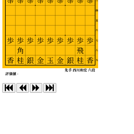
歩
歩
歩
歩
歩
歩
歩
歩
歩
三
四
五
六
歩
歩
歩
歩
歩
歩
歩
歩
歩
七
角
飛
八
香
桂
銀
金
玉
金
銀
桂
香
九
先手 西川和宏 六段
評価値 -