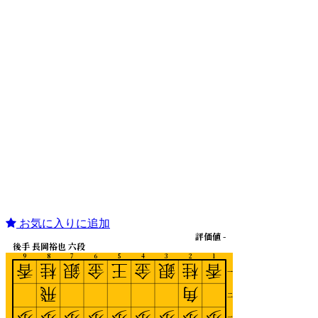
お気に入りに追加
評価値 -
後手 長岡裕也 六段
9
8
7
6
5
4
3
2
1
香
桂
銀
金
王
金
銀
桂
香
一
飛
角
二