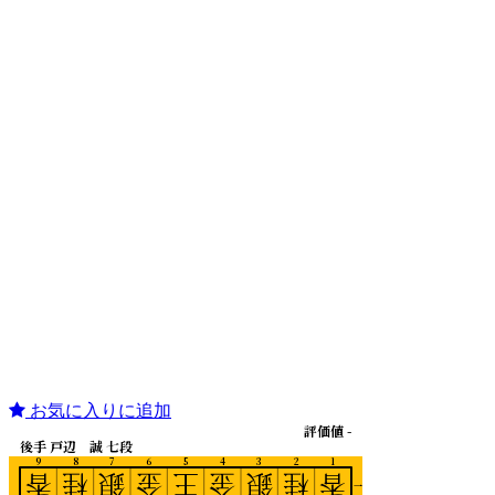
お気に入りに追加
評価値 -
後手 戸辺 誠 七段
9
8
7
6
5
4
3
2
1
香
桂
銀
金
王
金
銀
桂
香
一