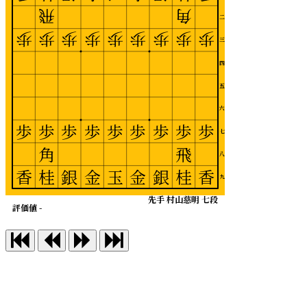
飛
角
二
歩
歩
歩
歩
歩
歩
歩
歩
歩
三
四
五
六
歩
歩
歩
歩
歩
歩
歩
歩
歩
七
角
飛
八
香
桂
銀
金
玉
金
銀
桂
香
九
先手 村山慈明 七段
評価値 -