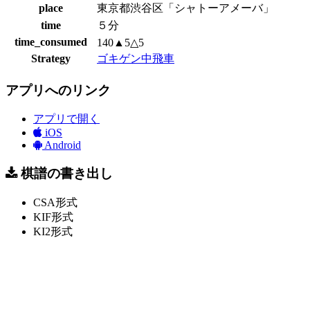
place
東京都渋谷区「シャトーアメーバ」
time
５分
time_consumed
140▲5△5
Strategy
ゴキゲン中飛車
アプリへのリンク
アプリで開く
iOS
Android
棋譜の書き出し
CSA形式
KIF形式
KI2形式