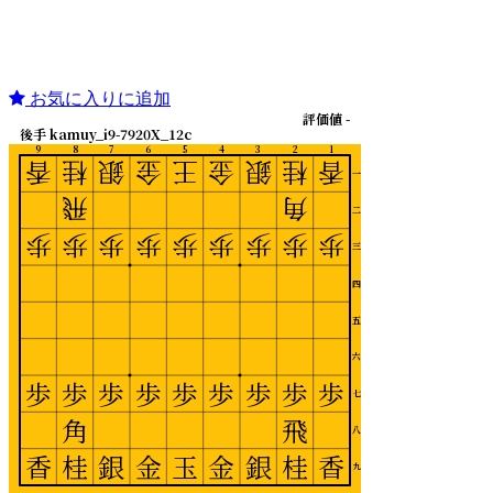
お気に入りに追加
評価値 -
後手 kamuy_i9-7920X_12c
9
8
7
6
5
4
3
2
1
香
桂
銀
金
王
金
銀
桂
香
一
飛
角
二
歩
歩
歩
歩
歩
歩
歩
歩
歩
三
四
五
六
歩
歩
歩
歩
歩
歩
歩
歩
歩
七
角
飛
八
香
桂
銀
金
玉
金
銀
桂
香
九