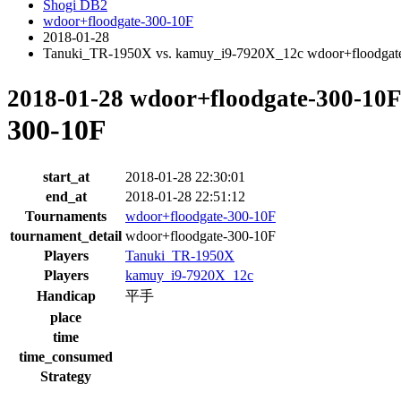
Shogi DB2
wdoor+floodgate-300-10F
2018-01-28
Tanuki_TR-1950X vs. kamuy_i9-7920X_12c wdoor+floodgat
2018-01-28 wdoor+floodgate-300-10
300-10F
start_at
2018-01-28 22:30:01
end_at
2018-01-28 22:51:12
Tournaments
wdoor+floodgate-300-10F
tournament_detail
wdoor+floodgate-300-10F
Players
Tanuki_TR-1950X
Players
kamuy_i9-7920X_12c
Handicap
平手
place
time
time_consumed
Strategy