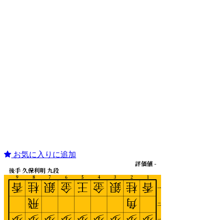
お気に入りに追加
評価値 -
後手 久保利明 九段
9
8
7
6
5
4
3
2
1
香
桂
銀
金
王
金
銀
桂
香
一
飛
角
二