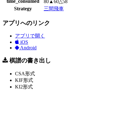
time_consumed
80▲60△58
Strategy
三間飛車
アプリへのリンク
アプリで開く
iOS
Android
棋譜の書き出し
CSA形式
KIF形式
KI2形式