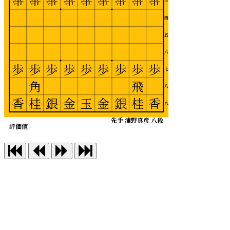
歩
歩
歩
歩
歩
歩
歩
歩
歩
三
四
五
六
歩
歩
歩
歩
歩
歩
歩
歩
歩
七
角
飛
八
香
桂
銀
金
玉
金
銀
桂
香
九
先手 浦野真彦 八段
評価値 -