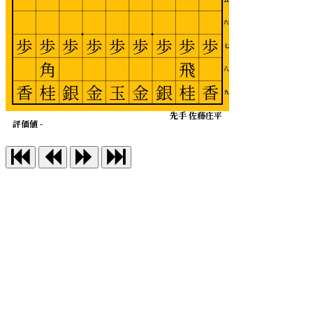
六
歩
歩
歩
歩
歩
歩
歩
歩
歩
七
角
飛
八
香
桂
銀
金
玉
金
銀
桂
香
九
先手 佐藤庄平
評価値 -