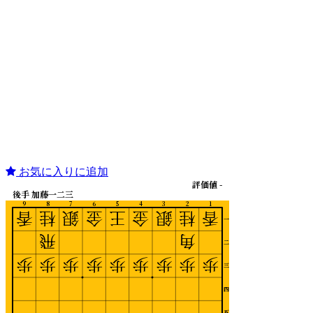
お気に入りに追加
評価値 -
後手 加藤一二三
9
8
7
6
5
4
3
2
1
香
桂
銀
金
王
金
銀
桂
香
一
飛
角
二
歩
歩
歩
歩
歩
歩
歩
歩
歩
三
四
五