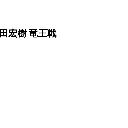
 中田宏樹 竜王戦