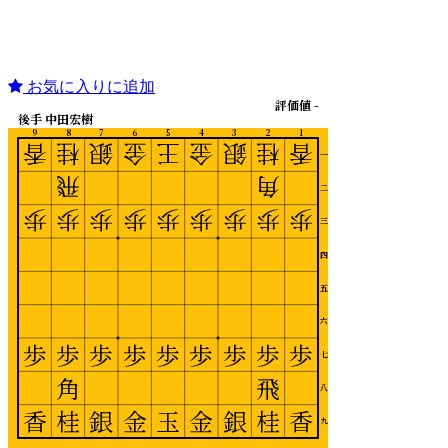
お気に入りに追加
評価値 -
後手 中田宏樹
9
8
7
6
5
4
3
2
1
香
桂
銀
金
王
金
銀
桂
香
一
飛
角
二
歩
歩
歩
歩
歩
歩
歩
歩
歩
三
四
五
六
歩
歩
歩
歩
歩
歩
歩
歩
歩
七
角
飛
八
香
桂
銀
金
玉
金
銀
桂
香
九